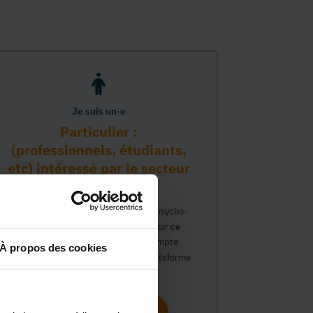
Je suis un·e
Particulier :
(professionnels, étudiants,
etc) intéressé par le secteur
PMS
Vous travaillez déjà dans le secteur psycho-
médico-social ou avez un intérêt pour ce
secteur et souhaitez obtenir un compte
À propos des cookies
personnel pour interagir sur notre plateforme
du Guide Social.
Continuer