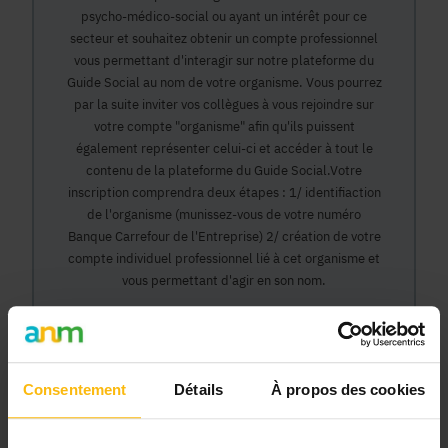
psycho-médico-social ou ayant un intérêt pour ce
secteur et souhaitez obtenir un compte professionnel
vous permettant d'interagir sur notre plateforme du
Guide Social au nom de votre organisme. Vous pourrez
par la suite inviter vos collègues à vous rejoindre sur
votre compte "organisme" afin qu'ils puissent
également représenter celui-ci et accéder à tout le
contenu de la plateforme du Guide Social.Votre
inscription comprendra deux étapes : 1/ identifiaction
de l'organisme (munissez-vous de votre numéro
Banque Carrefour de l'Entreprise) 2/ création de votre
compte individuel professionnel lié à cet organisme et
vous permettant d'agir en son nom.
Continuer
Consentement
Détails
À propos des cookies
Pourquoi devenir membre en tant