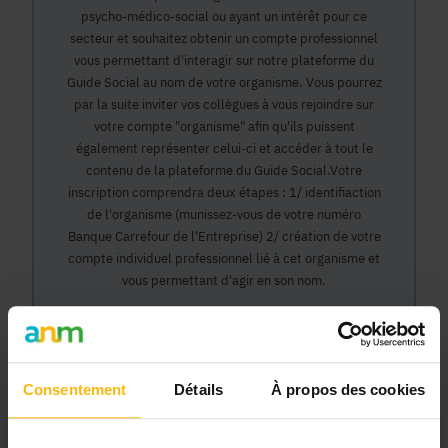
psycho-médico-social ou ayant un intérêt pour ce
secteur et souhaitez obtenir un compte professionnel
vous permettant d'interagir sur notre plateforme du
Guide Social au nom de votre organisme. Vous pourrez
par la suite inviter vos collègues à vous rejoindre sur
votre compte "organisme" afin qu'ils puissent
également représenter celui-ci et accéder à tout le
contenu de la plateforme du Guide Social.Votre
inscription comprendra deux étapes : 1/ identifiaction
de l'organisme (munissez-vous de votre numéro
Banque Carrefour de l'Entreprise) 2/ création de votre
compte individuel professionnel lié à cet organisme et
vous permettant d'agir en son nom.
Continuer
Consentement
Détails
À propos des cookies
Pourquoi devenir membre en tant