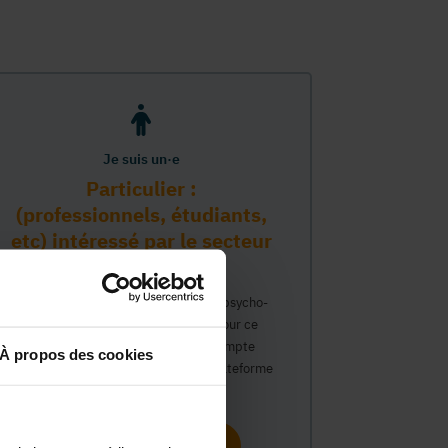
Je suis un·e
Particulier :
(professionnels, étudiants,
etc) intéressé par le secteur
PMS
Vous travaillez déjà dans le secteur psycho-
médico-social ou avez un intérêt pour ce
secteur et souhaitez obtenir un compte
À propos des cookies
personnel pour interagir sur notre plateforme
du Guide Social.
Continuer