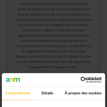
psycho-médico-social ou ayant un intérêt pour ce
secteur et souhaitez obtenir un compte professionnel
vous permettant d'interagir sur notre plateforme du
Guide Social au nom de votre organisme. Vous pourrez
par la suite inviter vos collègues à vous rejoindre sur
votre compte "organisme" afin qu'ils puissent
également représenter celui-ci et accéder à tout le
contenu de la plateforme du Guide Social.Votre
inscription comprendra deux étapes : 1/ identifiaction
de l'organisme (munissez-vous de votre numéro
Banque Carrefour de l'Entreprise) 2/ création de votre
compte individuel professionnel lié à cet organisme et
vous permettant d'agir en son nom.
Continuer
Consentement
Détails
À propos des cookies
Pourquoi devenir membre en tant