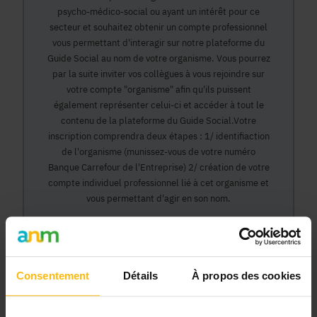
psycho-médico-social ou ayant un intérêt pour ce
secteur et souhaitez obtenir un compte professionnel
vous permettant d'interagir sur notre plateforme du
Guide Social au nom de votre organisme. Vous pourrez
par la suite inviter vos collègues à vous rejoindre sur
votre compte "organisme" afin qu'ils puissent
également représenter celui-ci et accéder à tout le
contenu de la plateforme du Guide Social.Votre
inscription comprendra deux étapes : 1/ identifiaction
de l'organisme (munissez-vous de votre numéro
Banque Carrefour de l'Entreprise) 2/ création de votre
compte individuel professionnel lié à cet organisme et
vous permettant d'agir en son nom.
Continuer
Consentement
Détails
À propos des cookies
Pourquoi devenir membre en tant