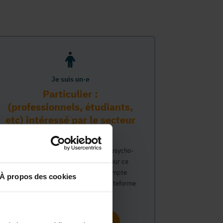
Je suis un·e
Particulier :
(professionnels, étudiants,
etc) intéressé par le secteur
PMS
Vous travaillez déjà dans le secteur psycho-
médico-social ou avez un intérêt pour ce
secteur et souhaitez obtenir un compte
À propos des cookies
personnel pour interagir sur notre plateforme
du Guide Social.
Continuer