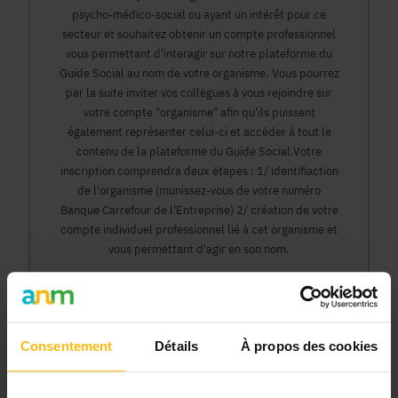
psycho-médico-social ou ayant un intérêt pour ce
secteur et souhaitez obtenir un compte professionnel
vous permettant d'interagir sur notre plateforme du
Guide Social au nom de votre organisme. Vous pourrez
par la suite inviter vos collègues à vous rejoindre sur
votre compte "organisme" afin qu'ils puissent
également représenter celui-ci et accéder à tout le
contenu de la plateforme du Guide Social.Votre
inscription comprendra deux étapes : 1/ identifiaction
de l'organisme (munissez-vous de votre numéro
Banque Carrefour de l'Entreprise) 2/ création de votre
compte individuel professionnel lié à cet organisme et
vous permettant d'agir en son nom.
Continuer
Consentement
Détails
À propos des cookies
Pourquoi devenir membre en tant