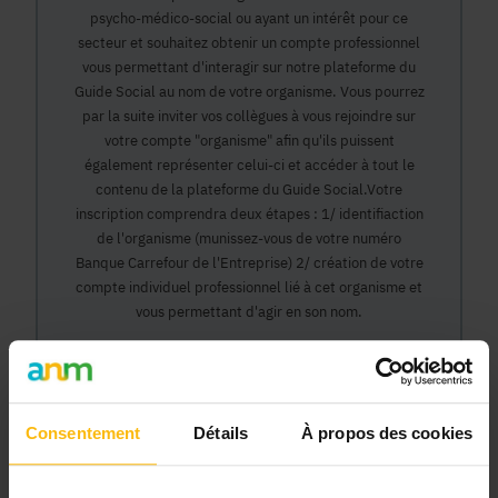
psycho-médico-social ou ayant un intérêt pour ce
secteur et souhaitez obtenir un compte professionnel
vous permettant d'interagir sur notre plateforme du
Guide Social au nom de votre organisme. Vous pourrez
par la suite inviter vos collègues à vous rejoindre sur
votre compte "organisme" afin qu'ils puissent
également représenter celui-ci et accéder à tout le
contenu de la plateforme du Guide Social.Votre
inscription comprendra deux étapes : 1/ identifiaction
de l'organisme (munissez-vous de votre numéro
Banque Carrefour de l'Entreprise) 2/ création de votre
compte individuel professionnel lié à cet organisme et
vous permettant d'agir en son nom.
Continuer
Consentement
Détails
À propos des cookies
Pourquoi devenir membre en tant