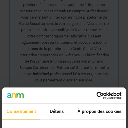
psycho-médico-social ou ayant un intérêt pour ce
secteur et souhaitez obtenir un compte professionnel
vous permettant d'interagir sur notre plateforme du
Guide Social au nom de votre organisme. Vous pourrez
par la suite inviter vos collègues à vous rejoindre sur
votre compte "organisme" afin qu'ils puissent
également représenter celui-ci et accéder à tout le
contenu de la plateforme du Guide Social.Votre
inscription comprendra deux étapes : 1/ identifiaction
de l'organisme (munissez-vous de votre numéro
Banque Carrefour de l'Entreprise) 2/ création de votre
compte individuel professionnel lié à cet organisme et
vous permettant d'agir en son nom.
Continuer
Consentement
Détails
À propos des cookies
Pourquoi devenir membre en tant