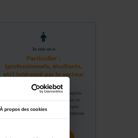
Je suis un·e
Particulier :
(professionnels, étudiants,
etc) intéressé par le secteur
PMS
Vous travaillez déjà dans le secteur psycho-
médico-social ou avez un intérêt pour ce
secteur et souhaitez obtenir un compte
À propos des cookies
personnel pour interagir sur notre plateforme
du Guide Social.
Continuer