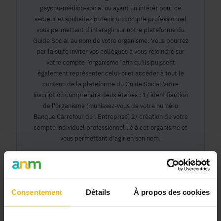
psycho-médico-social ou ayant un intérêt pour ce
secteur et souhaitez obtenir un compte professionnel
vous permettant d'interagir sur notre plateforme du
Guide Social au nom de votre organisme. Vous pourrez
par la suite inviter vos collègues à vous rejoindre sur
votre compte "organisme" afin qu'ils puissent
également représenter celui-ci et accéder à tout le
contenu de la plateforme du Guide Social.Votre
inscription comprendra deux étapes : 1/ identifiaction
de l'organisme (munissez-vous de votre numéro
Banque Carrefour de l'Entreprise) 2/ création de votre
compte individuel professionnel lié à cet organisme et
vous permettant d'agir en son nom.
Continuer
Consentement
Détails
À propos des cookies
Pourquoi devenir membre en tant