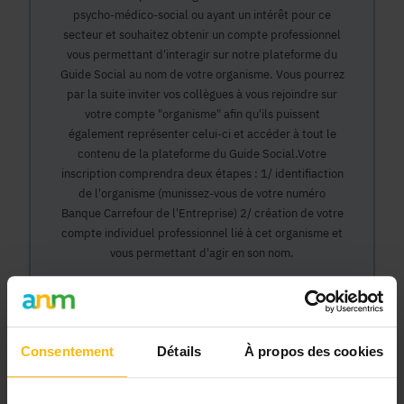
psycho-médico-social ou ayant un intérêt pour ce
secteur et souhaitez obtenir un compte professionnel
vous permettant d'interagir sur notre plateforme du
Guide Social au nom de votre organisme. Vous pourrez
par la suite inviter vos collègues à vous rejoindre sur
votre compte "organisme" afin qu'ils puissent
également représenter celui-ci et accéder à tout le
contenu de la plateforme du Guide Social.Votre
inscription comprendra deux étapes : 1/ identifiaction
de l'organisme (munissez-vous de votre numéro
Banque Carrefour de l'Entreprise) 2/ création de votre
compte individuel professionnel lié à cet organisme et
vous permettant d'agir en son nom.
Continuer
Consentement
Détails
À propos des cookies
Pourquoi devenir membre en tant