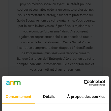
psycho-médico-social ou ayant un intérêt pour ce
secteur et souhaitez obtenir un compte professionnel
vous permettant d'interagir sur notre plateforme du
Guide Social au nom de votre organisme. Vous pourrez
par la suite inviter vos collègues à vous rejoindre sur
votre compte "organisme" afin qu'ils puissent
également représenter celui-ci et accéder à tout le
contenu de la plateforme du Guide Social.Votre
inscription comprendra deux étapes : 1/ identifiaction
de l'organisme (munissez-vous de votre numéro
Banque Carrefour de l'Entreprise) 2/ création de votre
compte individuel professionnel lié à cet organisme et
vous permettant d'agir en son nom.
Continuer
Consentement
Détails
À propos des cookies
Pourquoi devenir membre en tant