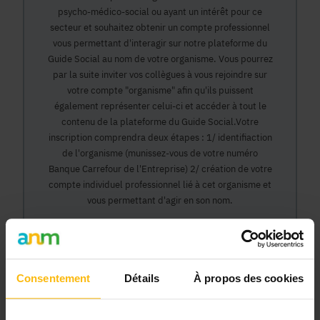
psycho-médico-social ou ayant un intérêt pour ce
secteur et souhaitez obtenir un compte professionnel
vous permettant d'interagir sur notre plateforme du
Guide Social au nom de votre organisme. Vous pourrez
par la suite inviter vos collègues à vous rejoindre sur
votre compte "organisme" afin qu'ils puissent
également représenter celui-ci et accéder à tout le
contenu de la plateforme du Guide Social.Votre
inscription comprendra deux étapes : 1/ identifiaction
de l'organisme (munissez-vous de votre numéro
Banque Carrefour de l'Entreprise) 2/ création de votre
compte individuel professionnel lié à cet organisme et
vous permettant d'agir en son nom.
Continuer
Consentement
Détails
À propos des cookies
Pourquoi devenir membre en tant