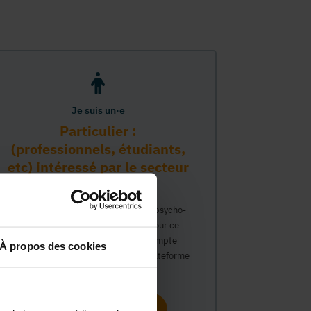
Je suis un·e
Particulier :
(professionnels, étudiants,
etc) intéressé par le secteur
PMS
Vous travaillez déjà dans le secteur psycho-
médico-social ou avez un intérêt pour ce
secteur et souhaitez obtenir un compte
À propos des cookies
personnel pour interagir sur notre plateforme
du Guide Social.
Continuer