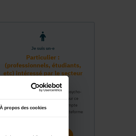
Je suis un·e
Particulier :
(professionnels, étudiants,
etc) intéressé par le secteur
PMS
Vous travaillez déjà dans le secteur psycho-
médico-social ou avez un intérêt pour ce
secteur et souhaitez obtenir un compte
À propos des cookies
personnel pour interagir sur notre plateforme
du Guide Social.
Continuer