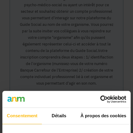
psycho-médico-social ou ayant un intérêt pour ce
secteur et souhaitez obtenir un compte professionnel
vous permettant d'interagir sur notre plateforme du
Guide Social au nom de votre organisme. Vous pourrez
par la suite inviter vos collègues à vous rejoindre sur
votre compte "organisme" afin qu'ils puissent
également représenter celui-ci et accéder à tout le
contenu de la plateforme du Guide Social.Votre
inscription comprendra deux étapes : 1/ identifiaction
de l'organisme (munissez-vous de votre numéro
Banque Carrefour de l'Entreprise) 2/ création de votre
compte individuel professionnel lié à cet organisme et
vous permettant d'agir en son nom.
Continuer
Consentement
Détails
À propos des cookies
Pourquoi devenir membre en tant