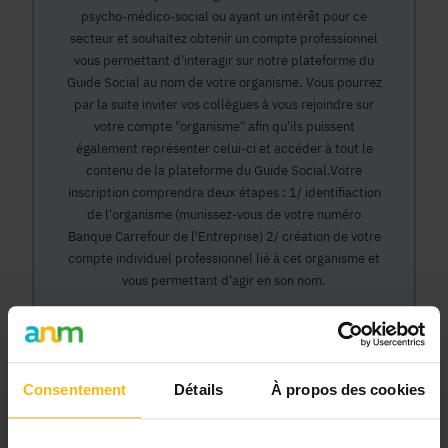
psycho-médico-social ou ayant un intérêt pour ce
secteur et souhaitez obtenir un compte professionnel
vous permettant d'interagir sur notre plateforme du
Guide Social au nom de votre organisme. Vous pourrez
par la suite inviter vos collègues à vous rejoindre sur
votre compte "organisme" afin qu'ils puissent
également représenter celui-ci et accéder à tout le
contenu de la plateforme du Guide Social.Votre
inscription comprendra deux étapes : 1/ identifiaction
de l'organisme (munissez-vous de votre numéro
Banque Carrefour de l'Entreprise) 2/ création de votre
compte individuel professionnel lié à cet organisme et
vous permettant d'agir en son nom.
Continuer
Consentement
Détails
À propos des cookies
Pourquoi devenir membre en tant