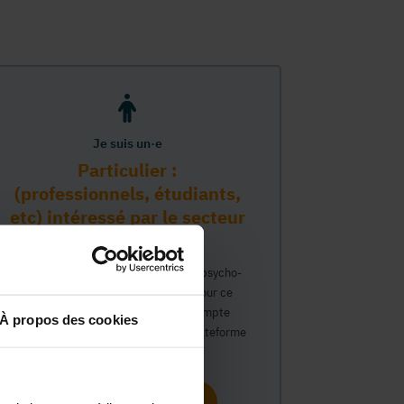
Je suis un·e
Particulier :
(professionnels, étudiants,
etc) intéressé par le secteur
PMS
Vous travaillez déjà dans le secteur psycho-
médico-social ou avez un intérêt pour ce
secteur et souhaitez obtenir un compte
À propos des cookies
personnel pour interagir sur notre plateforme
du Guide Social.
Continuer