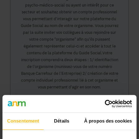
psycho-médico-social ou ayant un intérêt pour ce
secteur et souhaitez obtenir un compte professionnel
vous permettant d'interagir sur notre plateforme du
Guide Social au nom de votre organisme. Vous pourrez
par la suite inviter vos collègues à vous rejoindre sur
votre compte "organisme" afin qu'ils puissent
également représenter celui-ci et accéder à tout le
contenu de la plateforme du Guide Social.Votre
inscription comprendra deux étapes : 1/ identifiaction
de l'organisme (munissez-vous de votre numéro
Banque Carrefour de l'Entreprise) 2/ création de votre
compte individuel professionnel lié à cet organisme et
vous permettant d'agir en son nom.
Continuer
Consentement
Détails
À propos des cookies
Pourquoi devenir membre en tant