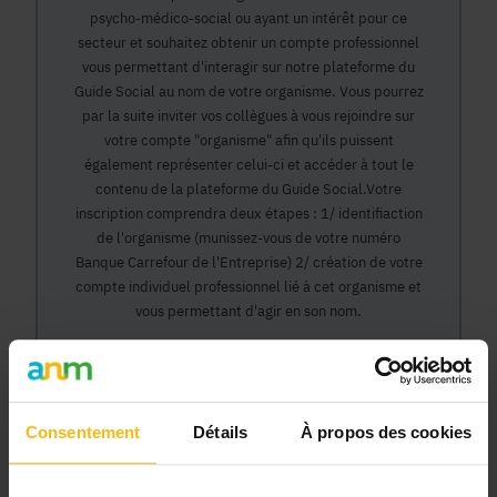
psycho-médico-social ou ayant un intérêt pour ce
secteur et souhaitez obtenir un compte professionnel
vous permettant d'interagir sur notre plateforme du
Guide Social au nom de votre organisme. Vous pourrez
par la suite inviter vos collègues à vous rejoindre sur
votre compte "organisme" afin qu'ils puissent
également représenter celui-ci et accéder à tout le
contenu de la plateforme du Guide Social.Votre
inscription comprendra deux étapes : 1/ identifiaction
de l'organisme (munissez-vous de votre numéro
Banque Carrefour de l'Entreprise) 2/ création de votre
compte individuel professionnel lié à cet organisme et
vous permettant d'agir en son nom.
Continuer
Consentement
Détails
À propos des cookies
Pourquoi devenir membre en tant