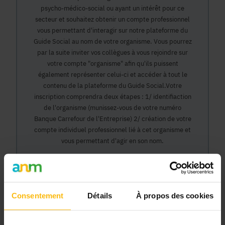
psycho-médico-social ou ayant un intérêt pour ce
secteur et souhaitez obtenir un compte professionnel
vous permettant d'interagir sur notre plateforme du
Guide Social au nom de votre organisme. Vous pourrez
par la suite inviter vos collègues à vous rejoindre sur
votre compte "organisme" afin qu'ils puissent
également représenter celui-ci et accéder à tout le
contenu de la plateforme du Guide Social.Votre
inscription comprendra deux étapes : 1/ identifiaction
de l'organisme (munissez-vous de votre numéro
Banque Carrefour de l'Entreprise) 2/ création de votre
compte individuel professionnel lié à cet organisme et
vous permettant d'agir en son nom.
Continuer
Consentement
Détails
À propos des cookies
Pourquoi devenir membre en tant