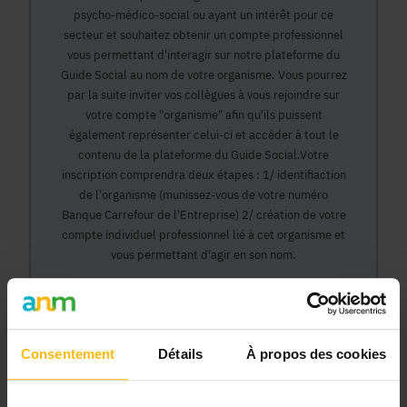
psycho-médico-social ou ayant un intérêt pour ce
secteur et souhaitez obtenir un compte professionnel
vous permettant d'interagir sur notre plateforme du
Guide Social au nom de votre organisme. Vous pourrez
par la suite inviter vos collègues à vous rejoindre sur
votre compte "organisme" afin qu'ils puissent
également représenter celui-ci et accéder à tout le
contenu de la plateforme du Guide Social.Votre
inscription comprendra deux étapes : 1/ identifiaction
de l'organisme (munissez-vous de votre numéro
Banque Carrefour de l'Entreprise) 2/ création de votre
compte individuel professionnel lié à cet organisme et
vous permettant d'agir en son nom.
Continuer
Consentement
Détails
À propos des cookies
Pourquoi devenir membre en tant