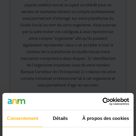
psycho-médico-social ou ayant un intérêt pour ce
secteur et souhaitez obtenir un compte professionnel
vous permettant d'interagir sur notre plateforme du
Guide Social au nom de votre organisme. Vous pourrez
par la suite inviter vos collègues à vous rejoindre sur
votre compte "organisme" afin qu'ils puissent
également représenter celui-ci et accéder à tout le
contenu de la plateforme du Guide Social.Votre
inscription comprendra deux étapes : 1/ identifiaction
de l'organisme (munissez-vous de votre numéro
Banque Carrefour de l'Entreprise) 2/ création de votre
compte individuel professionnel lié à cet organisme et
vous permettant d'agir en son nom.
Continuer
Consentement
Détails
À propos des cookies
Pourquoi devenir membre en tant