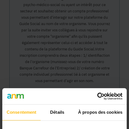
psycho-médico-social ou ayant un intérêt pour ce
secteur et souhaitez obtenir un compte professionnel
vous permettant d'interagir sur notre plateforme du
Guide Social au nom de votre organisme. Vous pourrez
par la suite inviter vos collègues à vous rejoindre sur
votre compte "organisme" afin qu'ils puissent
également représenter celui-ci et accéder à tout le
contenu de la plateforme du Guide Social.Votre
inscription comprendra deux étapes : 1/ identifiaction
de l'organisme (munissez-vous de votre numéro
Banque Carrefour de l'Entreprise) 2/ création de votre
compte individuel professionnel lié à cet organisme et
vous permettant d'agir en son nom.
Continuer
Consentement
Détails
À propos des cookies
Pourquoi devenir membre en tant