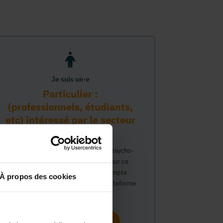
Je suis un·e
Particulier :
(professionnels, étudiants,
etc) intéressé par le secteur
PMS
Vous travaillez déjà dans le secteur psycho-
médico-social ou avez un intérêt pour ce
secteur et souhaitez obtenir un compte
À propos des cookies
personnel pour interagir sur notre plateforme
du Guide Social.
Continuer