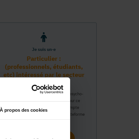
Je suis un·e
Particulier :
(professionnels, étudiants,
etc) intéressé par le secteur
PMS
Vous travaillez déjà dans le secteur psycho-
médico-social ou avez un intérêt pour ce
secteur et souhaitez obtenir un compte
À propos des cookies
personnel pour interagir sur notre plateforme
du Guide Social.
Continuer