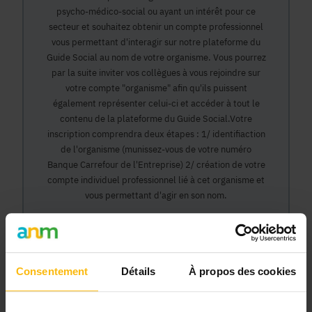
psycho-médico-social ou ayant un intérêt pour ce
secteur et souhaitez obtenir un compte professionnel
vous permettant d'interagir sur notre plateforme du
Guide Social au nom de votre organisme. Vous pourrez
par la suite inviter vos collègues à vous rejoindre sur
votre compte "organisme" afin qu'ils puissent
également représenter celui-ci et accéder à tout le
contenu de la plateforme du Guide Social.Votre
inscription comprendra deux étapes : 1/ identifiaction
de l'organisme (munissez-vous de votre numéro
Banque Carrefour de l'Entreprise) 2/ création de votre
compte individuel professionnel lié à cet organisme et
vous permettant d'agir en son nom.
Continuer
Consentement
Détails
À propos des cookies
Pourquoi devenir membre en tant