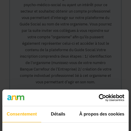
psycho-médico-social ou ayant un intérêt pour ce
secteur et souhaitez obtenir un compte professionnel
vous permettant d'interagir sur notre plateforme du
Guide Social au nom de votre organisme. Vous pourrez
par la suite inviter vos collègues à vous rejoindre sur
votre compte "organisme" afin qu'ils puissent
également représenter celui-ci et accéder à tout le
contenu de la plateforme du Guide Social.Votre
inscription comprendra deux étapes : 1/ identifiaction
de l'organisme (munissez-vous de votre numéro
Banque Carrefour de l'Entreprise) 2/ création de votre
compte individuel professionnel lié à cet organisme et
vous permettant d'agir en son nom.
Continuer
Consentement
Détails
À propos des cookies
Pourquoi devenir membre en tant