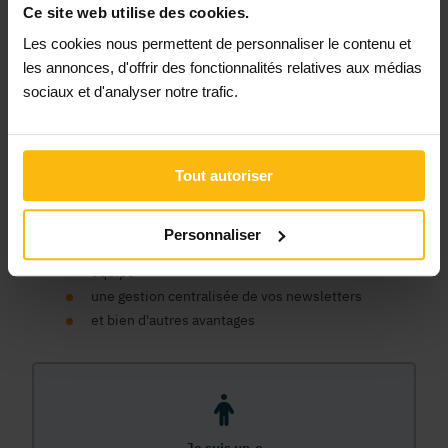
qu’organisme ?
Ce site web utilise des cookies.
Les cookies nous permettent de personnaliser le contenu et
Un compte organisme est nécessaire pour bénéficier des
les annonces, d'offrir des fonctionnalités relatives aux médias
avantages de la plateforme du Guide Social au nom de votre
sociaux et d'analyser notre trafic.
organisme : consulter les actualités, publier des annonces,
paraître dans l'annuaire du Guide Social (papier et digital),
consulter des CV en lignes, etc.
un seul compte pour tous nos sites
Tout autoriser
un espace centralisé pour vos données, commandes et
factures
Personnaliser
une gestion des accès pour les membres de votre
équipe
une gestion centralisée de vos newsletters
et bien d'autres avantages