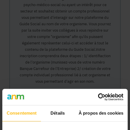
psycho-médico-social ou ayant un intérêt pour ce
secteur et souhaitez obtenir un compte professionnel
vous permettant d'interagir sur notre plateforme du
Guide Social au nom de votre organisme. Vous pourrez
par la suite inviter vos collègues à vous rejoindre sur
votre compte "organisme" afin qu'ils puissent
également représenter celui-ci et accéder à tout le
contenu de la plateforme du Guide Social.Votre
inscription comprendra deux étapes : 1/ identifiaction
de l'organisme (munissez-vous de votre numéro
Banque Carrefour de l'Entreprise) 2/ création de votre
compte individuel professionnel lié à cet organisme et
vous permettant d'agir en son nom.
Continuer
Consentement
Détails
À propos des cookies
Pourquoi devenir membre en tant