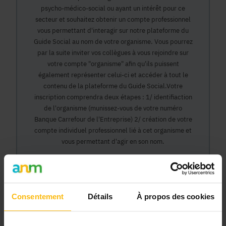
psycho-médico-social ou ayant un intérêt pour ce
secteur et souhaitez obtenir un compte professionnel
vous permettant d'interagir sur notre plateforme du
Guide Social au nom de votre organisme. Vous pourrez
par la suite inviter vos collègues à vous rejoindre sur
votre compte "organisme" afin qu'ils puissent
également représenter celui-ci et accéder à tout le
contenu de la plateforme du Guide Social.Votre
inscription comprendra deux étapes : 1/ identifiaction
de l'organisme (munissez-vous de votre numéro
Banque Carrefour de l'Entreprise) 2/ création de votre
compte individuel professionnel lié à cet organisme et
vous permettant d'agir en son nom.
Continuer
Consentement
Détails
À propos des cookies
Pourquoi devenir membre en tant