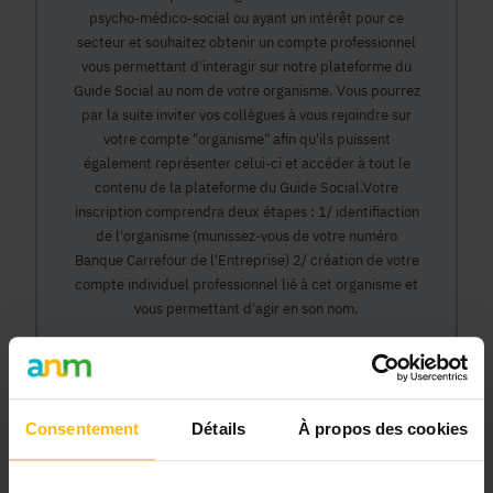
psycho-médico-social ou ayant un intérêt pour ce
secteur et souhaitez obtenir un compte professionnel
vous permettant d'interagir sur notre plateforme du
Guide Social au nom de votre organisme. Vous pourrez
par la suite inviter vos collègues à vous rejoindre sur
votre compte "organisme" afin qu'ils puissent
également représenter celui-ci et accéder à tout le
contenu de la plateforme du Guide Social.Votre
inscription comprendra deux étapes : 1/ identifiaction
de l'organisme (munissez-vous de votre numéro
Banque Carrefour de l'Entreprise) 2/ création de votre
compte individuel professionnel lié à cet organisme et
vous permettant d'agir en son nom.
Continuer
Consentement
Détails
À propos des cookies
Pourquoi devenir membre en tant