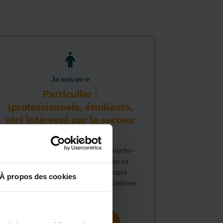
Je suis un·e
Particulier :
(professionnels, étudiants,
etc) intéressé par le secteur
PMS
Vous travaillez déjà dans le secteur psycho-
médico-social ou avez un intérêt pour ce
secteur et souhaitez obtenir un compte
À propos des cookies
personnel pour interagir sur notre plateforme
du Guide Social.
Continuer