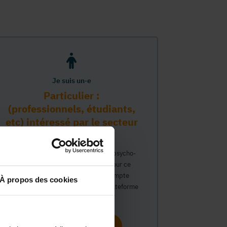
Je suis un·e
Particulier :
(professionnels, étudiants,
etc) intéressé par le secteur
PMS
Vous travaillez déjà dans le secteur psycho-
médico-social ou avez un intérêt pour ce
secteur et souhaitez obtenir un compte
À propos des cookies
personnel pour interagir sur notre plateforme
du Guide Social.
Continuer