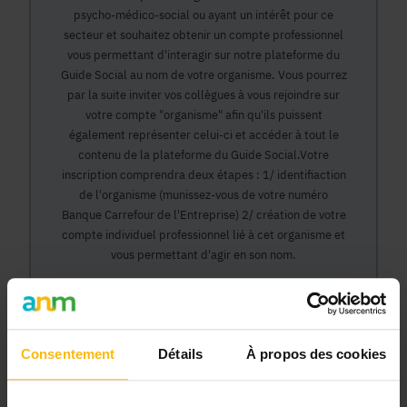
psycho-médico-social ou ayant un intérêt pour ce
secteur et souhaitez obtenir un compte professionnel
vous permettant d'interagir sur notre plateforme du
Guide Social au nom de votre organisme. Vous pourrez
par la suite inviter vos collègues à vous rejoindre sur
votre compte "organisme" afin qu'ils puissent
également représenter celui-ci et accéder à tout le
contenu de la plateforme du Guide Social.Votre
inscription comprendra deux étapes : 1/ identifiaction
de l'organisme (munissez-vous de votre numéro
Banque Carrefour de l'Entreprise) 2/ création de votre
compte individuel professionnel lié à cet organisme et
vous permettant d'agir en son nom.
Continuer
Consentement
Détails
À propos des cookies
Pourquoi devenir membre en tant