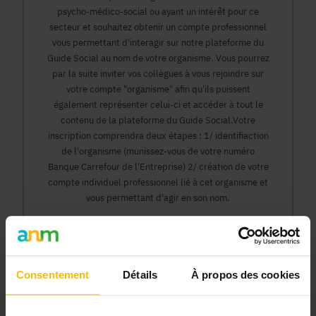
psycho-médico-social ou ayant un intérêt pour ce
secteur et souhaitez obtenir un compte professionnel
vous permettant d'interagir sur notre plateforme du
Guide Social au nom de votre organisme. Vous pourrez
par la suite inviter vos collègues à vous rejoindre sur
votre compte "organisme" afin qu'ils puissent
également représenter celui-ci et accéder à tout le
contenu de la plateforme du Guide Social.Votre
inscription comprendra deux étapes : 1/ identifiaction
de l'organisme (munissez-vous de votre numéro
Banque Carrefour de l'Entreprise) 2/ création de votre
compte individuel professionnel lié à cet organisme et
vous permettant d'agir en son nom.
Continuer
Consentement
Détails
À propos des cookies
Pourquoi devenir membre en tant