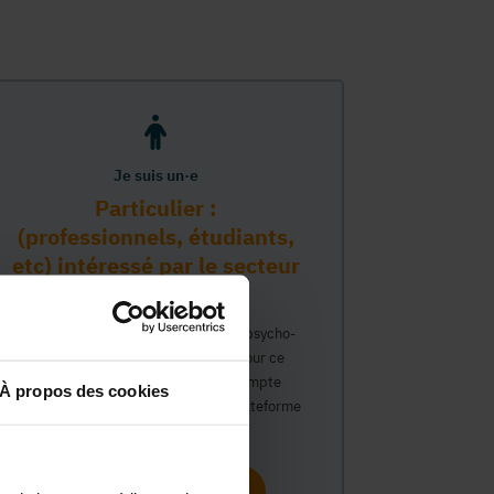
Je suis un·e
Particulier :
(professionnels, étudiants,
etc) intéressé par le secteur
PMS
Vous travaillez déjà dans le secteur psycho-
médico-social ou avez un intérêt pour ce
secteur et souhaitez obtenir un compte
À propos des cookies
personnel pour interagir sur notre plateforme
du Guide Social.
Continuer