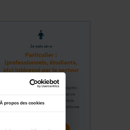
Je suis un·e
Particulier :
(professionnels, étudiants,
etc) intéressé par le secteur
PMS
Vous travaillez déjà dans le secteur psycho-
médico-social ou avez un intérêt pour ce
secteur et souhaitez obtenir un compte
À propos des cookies
personnel pour interagir sur notre plateforme
du Guide Social.
Continuer