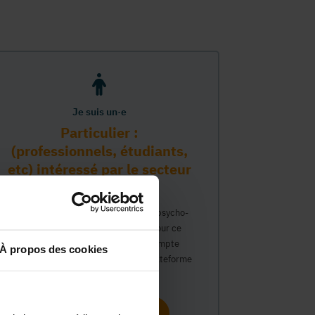
Je suis un·e
Particulier :
(professionnels, étudiants,
etc) intéressé par le secteur
PMS
Vous travaillez déjà dans le secteur psycho-
médico-social ou avez un intérêt pour ce
secteur et souhaitez obtenir un compte
À propos des cookies
personnel pour interagir sur notre plateforme
du Guide Social.
Continuer