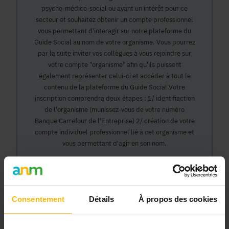
psycho-médico-social ou ayant un intérêt pour ce
secteur et souhaitez obtenir un compte professionnel
vous permettant d'interagir sur notre plateforme du
Guide Social au nom de votre organisme. Vous pourrez
par la suite inviter vos collègues à vous rejoindre sur
votre compte "organisme" afin qu'ils puissent
également représenter celui-ci et accéder à tout le
contenu de la plateforme du Guide Social.Votre
inscription comprendra deux étapes : 1/ identifiaction
de l'organisme (munissez-vous de votre numéro
Banque Carrefour de l'Entreprise) 2/ création de votre
compte individuel professionnel lié à cet organisme et
vous permettant d'agir en son nom.
Continuer
Consentement
Détails
À propos des cookies
Pourquoi devenir membre en tant