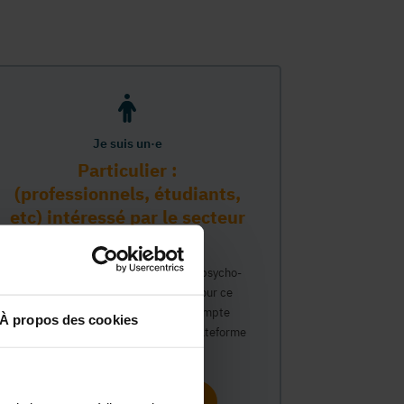
Je suis un·e
Particulier :
(professionnels, étudiants,
etc) intéressé par le secteur
PMS
Vous travaillez déjà dans le secteur psycho-
médico-social ou avez un intérêt pour ce
secteur et souhaitez obtenir un compte
À propos des cookies
personnel pour interagir sur notre plateforme
du Guide Social.
Continuer