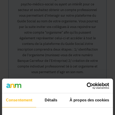
psycho-médico-social ou ayant un intérêt pour ce
secteur et souhaitez obtenir un compte professionnel
vous permettant d'interagir sur notre plateforme du
Guide Social au nom de votre organisme. Vous pourrez
par la suite inviter vos collègues à vous rejoindre sur
votre compte "organisme" afin qu'ils puissent
également représenter celui-ci et accéder à tout le
contenu de la plateforme du Guide Social.Votre
inscription comprendra deux étapes : 1/ identifiaction
de l'organisme (munissez-vous de votre numéro
Banque Carrefour de l'Entreprise) 2/ création de votre
compte individuel professionnel lié à cet organisme et
vous permettant d'agir en son nom.
Continuer
Consentement
Détails
À propos des cookies
Pourquoi devenir membre en tant