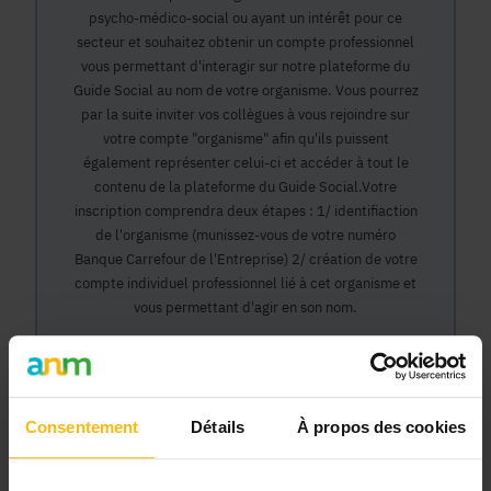
psycho-médico-social ou ayant un intérêt pour ce
secteur et souhaitez obtenir un compte professionnel
vous permettant d'interagir sur notre plateforme du
Guide Social au nom de votre organisme. Vous pourrez
par la suite inviter vos collègues à vous rejoindre sur
votre compte "organisme" afin qu'ils puissent
également représenter celui-ci et accéder à tout le
contenu de la plateforme du Guide Social.Votre
inscription comprendra deux étapes : 1/ identifiaction
de l'organisme (munissez-vous de votre numéro
Banque Carrefour de l'Entreprise) 2/ création de votre
compte individuel professionnel lié à cet organisme et
vous permettant d'agir en son nom.
Continuer
Consentement
Détails
À propos des cookies
Pourquoi devenir membre en tant