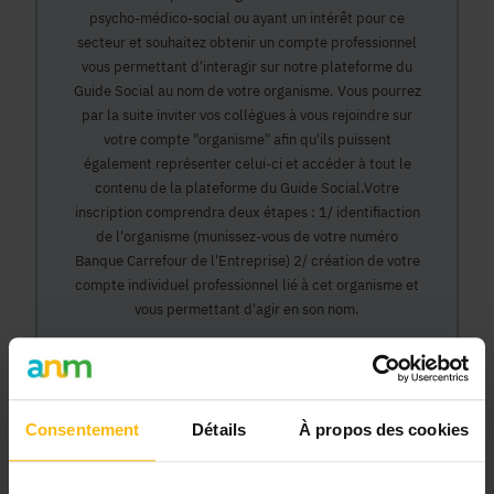
psycho-médico-social ou ayant un intérêt pour ce
secteur et souhaitez obtenir un compte professionnel
vous permettant d'interagir sur notre plateforme du
Guide Social au nom de votre organisme. Vous pourrez
par la suite inviter vos collègues à vous rejoindre sur
votre compte "organisme" afin qu'ils puissent
également représenter celui-ci et accéder à tout le
contenu de la plateforme du Guide Social.Votre
inscription comprendra deux étapes : 1/ identifiaction
de l'organisme (munissez-vous de votre numéro
Banque Carrefour de l'Entreprise) 2/ création de votre
compte individuel professionnel lié à cet organisme et
vous permettant d'agir en son nom.
Continuer
Consentement
Détails
À propos des cookies
Pourquoi devenir membre en tant