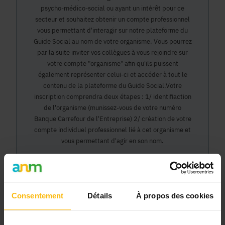
psycho-médico-social ou ayant un intérêt pour ce
secteur et souhaitez obtenir un compte professionnel
vous permettant d'interagir sur notre plateforme du
Guide Social au nom de votre organisme. Vous pourrez
par la suite inviter vos collègues à vous rejoindre sur
votre compte "organisme" afin qu'ils puissent
également représenter celui-ci et accéder à tout le
contenu de la plateforme du Guide Social.Votre
inscription comprendra deux étapes : 1/ identifiaction
de l'organisme (munissez-vous de votre numéro
Banque Carrefour de l'Entreprise) 2/ création de votre
compte individuel professionnel lié à cet organisme et
vous permettant d'agir en son nom.
Continuer
Consentement
Détails
À propos des cookies
Pourquoi devenir membre en tant