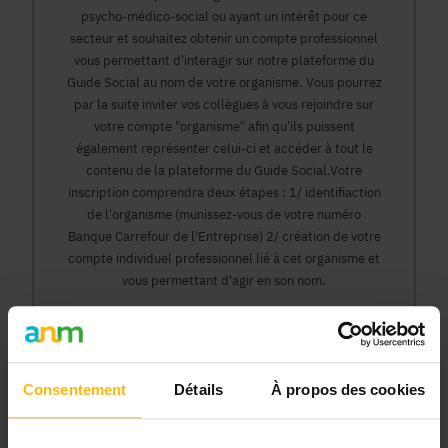
psycho-médico-social ou ayant un intérêt pour ce
secteur et souhaitez obtenir un compte professionnel
vous permettant d'interagir sur notre plateforme du
Guide Social au nom de votre organisme. Vous pourrez
par la suite inviter vos collègues à vous rejoindre sur
votre compte "organisme" afin qu'ils puissent
également représenter celui-ci et accéder à tout le
contenu de la plateforme du Guide Social.Votre
inscription comprendra deux étapes : 1/ identifiaction
de l'organisme (munissez-vous de votre numéro
Banque Carrefour de l'Entreprise) 2/ création de votre
compte individuel professionnel lié à cet organisme et
vous permettant d'agir en son nom.
Continuer
Consentement
Détails
À propos des cookies
Pourquoi devenir membre en tant