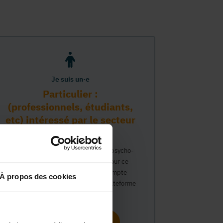
Je suis un·e
Particulier :
(professionnels, étudiants,
etc) intéressé par le secteur
PMS
Vous travaillez déjà dans le secteur psycho-
médico-social ou avez un intérêt pour ce
secteur et souhaitez obtenir un compte
À propos des cookies
personnel pour interagir sur notre plateforme
du Guide Social.
Continuer