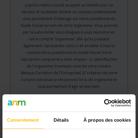
psycho-médico-social ou ayant un intérêt pour ce
secteur et souhaitez obtenir un compte professionnel
vous permettant d'interagir sur notre plateforme du
Guide Social au nom de votre organisme. Vous pourrez
par la suite inviter vos collègues à vous rejoindre sur
votre compte "organisme" afin qu'ils puissent
également représenter celui-ci et accéder à tout le
contenu de la plateforme du Guide Social.Votre
inscription comprendra deux étapes : 1/ identifiaction
de l'organisme (munissez-vous de votre numéro
Banque Carrefour de l'Entreprise) 2/ création de votre
compte individuel professionnel lié à cet organisme et
vous permettant d'agir en son nom.
Continuer
Consentement
Détails
À propos des cookies
Pourquoi devenir membre en tant