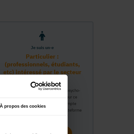
Je suis un·e
Particulier :
(professionnels, étudiants,
etc) intéressé par le secteur
PMS
Vous travaillez déjà dans le secteur psycho-
médico-social ou avez un intérêt pour ce
secteur et souhaitez obtenir un compte
À propos des cookies
personnel pour interagir sur notre plateforme
du Guide Social.
Continuer